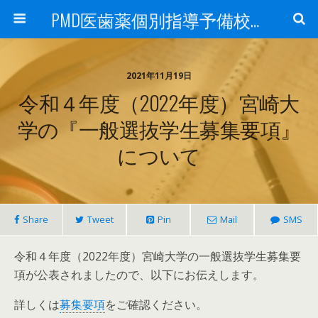
PMD医歯薬個別指導予備校鹿児島校ブログ
2021年11月19日
令和４年度（2022年度）宮崎大
学の『一般選抜学生募集要項』
について
Share
Tweet
Pin
Mail
SMS
令和４年度（2022年度）宮崎大学の一般選抜学生募集要
項が公表されましたので、以下にお伝えします。
詳しくは
募集要項
をご確認ください。