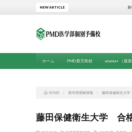
NEW ARTICLE
新年度が始
ホーム
PMD鹿児島校
atama+ （最新
医学部受験情報
藤田保健衛生大学
HOME
藤田保健衛生大学 合