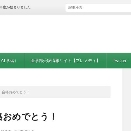
まりました
 AI 学習）
医学部受験情報サイト【プレメディ】
Twitter
 合格おめでとう！
格おめでとう！