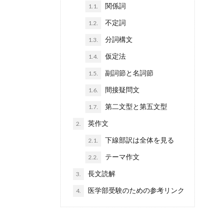
関係詞
1.1.
不定詞
1.2.
分詞構文
1.3.
仮定法
1.4.
副詞節と名詞節
1.5.
間接疑問文
1.6.
第二文型と第五文型
1.7.
英作文
2.
下線部訳は全体を見る
2.1.
テーマ作文
2.2.
長文読解
3.
医学部受験のための参考リンク
4.