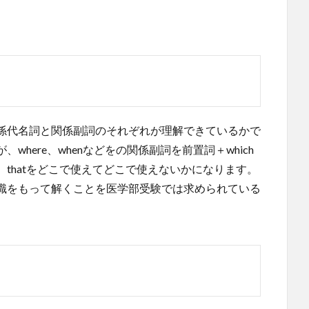
係代名詞と関係副詞のそれぞれが理解できているかで
here、whenなどをの関係副詞を前置詞＋which
thatをどこで使えてどこで使えないかになります。
識をもって解くことを医学部受験では求められている