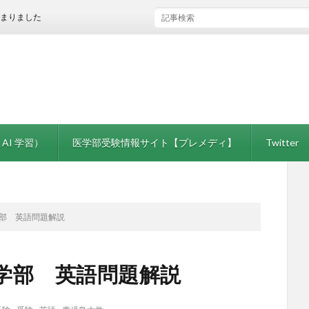
た
 AI 学習）
医学部受験情報サイト【プレメディ】
Twitter
学部 英語問題解説
医学部 英語問題解説