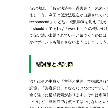
仮定法は、「仮定法過去・過去完了・未来・現
ましょう。今回は仮定法現在が出題されていました。
recommend 」など他に複数動詞を覚え
「should 」であれば「were to」との
て仮定法が出題されていると気づくためには「w
かのポイントも落とさないようにしましょう
副詞節と名詞節
節とはその中身が「主語と動詞」で構成され
詞節」「形容詞節」となるわけなので
すが、
全く違った構成要素があります。それは名詞節
いいけど、副詞節では使ってはいけないとい