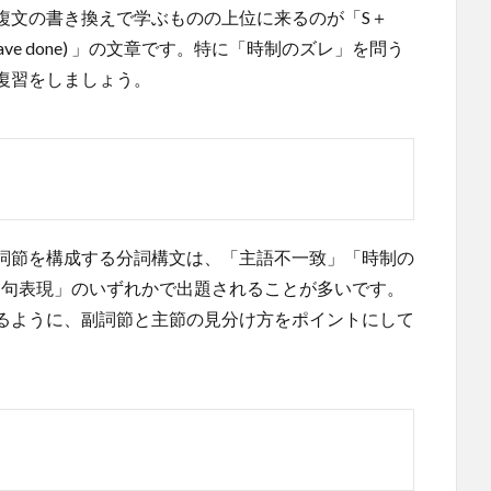
複文の書き換えで学ぶものの上位に来るのが「S＋
t ＋to V ( to have done) 」の文章です。特に「時制のズレ」を問う
復習をしましょう。
詞節を構成する分詞構文は、「主語不一致」「時制の
慣用句表現」のいずれかで出題されることが多いです。
るように、副詞節と主節の見分け方をポイントにして